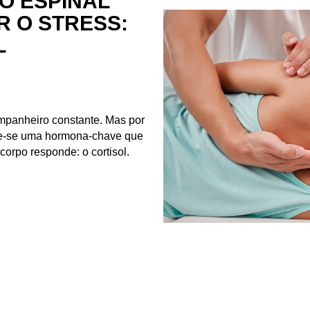
O ESPINAL
R O STRESS:
L
mpanheiro constante. Mas por
de-se uma hormona-chave que
orpo responde: o cortisol.