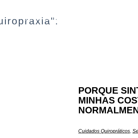
BENEFÍCIOS
SOBRE
SERVIÇOS
iropraxia":
PORQUE SINT
MINHAS COS
NORMALMEN
Cuidados Quiropráticos
,
Se