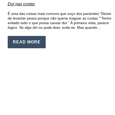
EN
Dor nas costas
PT
É uma das coisas mais comuns que ouço dos pacientes:“Deixei
de levantar pesos porque não queria magoar as costas.”“Tenho
evitado tudo o que possa causar dor.” À primeira vista, parece
lógico. Se algo dói ou pode doer, evita-se. Mas quando…
READ MORE