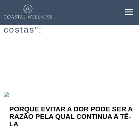
Resultados para "Dor nas
costas":
BENEFÍCIOS
SOBRE
SERVIÇOS
BLOG
PORQUE EVITAR A DOR PODE SER A
AGENDAR
RAZÃO PELA QUAL CONTINUA A TÊ-
LA
PT