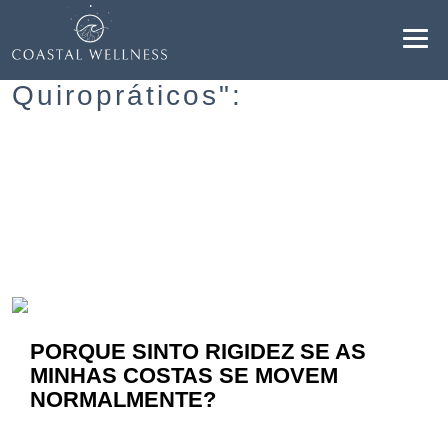
Resultados para "Cuidados
Quiropráticos":
BENEFÍCIOS
SOBRE
SERVIÇOS
BLOG
PORQUE SINTO RIGIDEZ SE AS
AGENDAR
MINHAS COSTAS SE MOVEM
NORMALMENTE?
PT