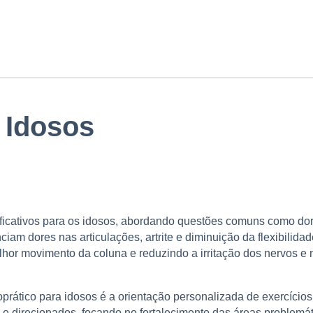
 Idosos
nificativos para os idosos, abordando questões comuns como do
m dores nas articulações, artrite e diminuição da flexibilidad
hor movimento da coluna e reduzindo a irritação dos nervos e
rático para idosos é a orientação personalizada de exercícios 
 direcionados, focando no fortalecimento das áreas problemát