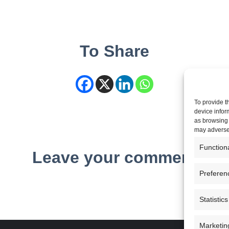
To Share
To provide t
device infor
as browsing 
may adversel
Function
Leave your comment
Preferen
Statistics
Marketin