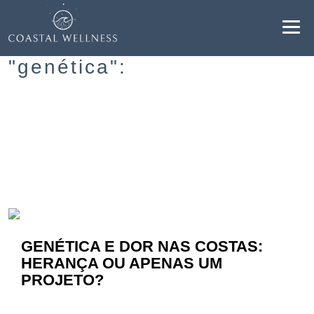
Resultados para
"genética":
BENEFÍCIOS
SOBRE
SERVIÇOS
BLOG
GENÉTICA E DOR NAS COSTAS:
AGENDAR
HERANÇA OU APENAS UM
PROJETO?
PT