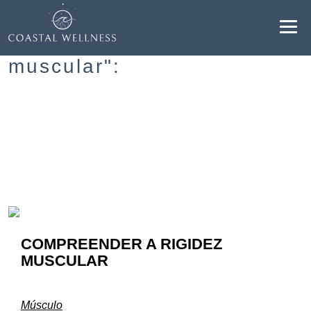
Resultados para "rigidez
muscular":
BENEFÍCIOS
SOBRE
SERVIÇOS
BLOG
COMPREENDER A RIGIDEZ
AGENDAR
MUSCULAR
PT
Músculo