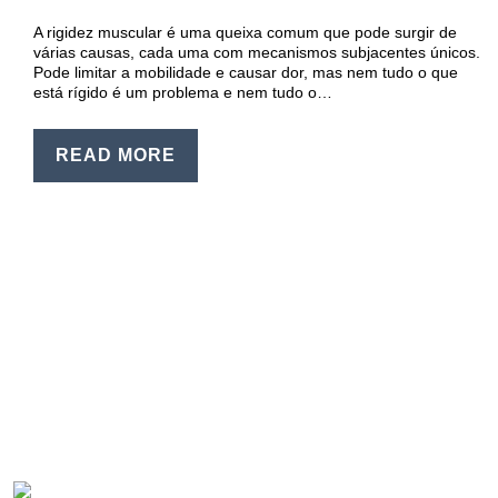
EN
A rigidez muscular é uma queixa comum que pode surgir de
PT
várias causas, cada uma com mecanismos subjacentes únicos.
Pode limitar a mobilidade e causar dor, mas nem tudo o que
está rígido é um problema e nem tudo o…
READ MORE