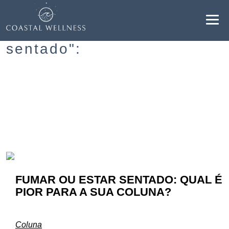
Resultados para "estar
sentado":
BENEFÍCIOS
SOBRE
SERVIÇOS
BLOG
FUMAR OU ESTAR SENTADO: QUAL É
AGENDAR
PIOR PARA A SUA COLUNA?
PT
Coluna