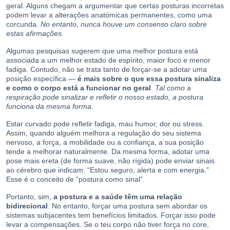
geral. Alguns chegam a argumentar que certas posturas incorretas
podem levar a alterações anatómicas permanentes, como uma
corcunda.
No entanto, nunca houve um consenso claro sobre
estas afirmações.
Algumas pesquisas sugerem que uma melhor postura está
associada a um melhor estado de espírito, maior foco e menor
fadiga. Contudo, não se trata tanto de forçar-se a adotar uma
posição específica —
é mais sobre o que essa postura sinaliza
e como o corpo está a funcionar no geral
.
Tal como a
respiração pode sinalizar e refletir o nosso estado, a postura
funciona da mesma forma.
Estar curvado pode refletir fadiga, mau humor, dor ou stress.
Assim, quando alguém melhora a regulação do seu sistema
nervoso, a força, a mobilidade ou a confiança, a sua posição
tende a melhorar naturalmente. Da mesma forma, adotar uma
pose mais ereta (de forma suave, não rígida) pode enviar sinais
ao cérebro que indicam: “Estou seguro, alerta e com energia.”
Esse é o conceito de “postura como sinal”.
Portanto, sim,
a postura e a saúde têm uma relação
bidirecional
. No entanto, forçar uma postura sem abordar os
sistemas subjacentes tem benefícios limitados. Forçar isso pode
levar a compensações. Se o teu corpo não tiver força no core,